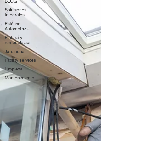
BLOG
Soluciones
Integrales
Estética
Automotriz
Pintura y
remodelación
Jardinería
Facility services
Limpieza
Mantenimiento