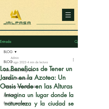
JALPASA
Entrada
BLOG
Admin
BLOG
7 ago 2023
4 min de lectura
Los Beneficios de Tener un
Soluciones Integrales
Jardín en la Azotea: Un
Estética Automotriz
Oasis Verde en las Alturas
Pintura y remodelación
Imagina un lugar donde la 
Jardinería
naturaleza y la ciudad se 
Facility services